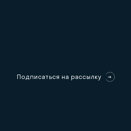
П
о
д
п
и
с
а
т
ь
с
я
н
а
р
а
с
с
ы
л
к
у