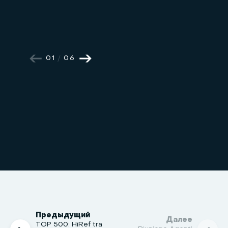
01
/
06
Предыдущий
Далее
TOP 500: HiRef tra