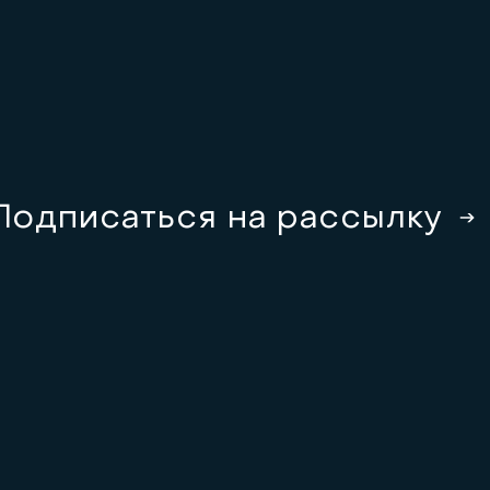
П
о
д
п
и
с
а
т
ь
с
я
н
а
р
а
с
с
ы
л
к
у