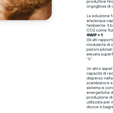
produttive fin
orgogliosa di 
La soluzione f
aria/acqua cap
l'ambiente. Il 
CO2 come flui
GWP = 1
.
Gli alti rappor
modularità di q
pistoni pilotat
elevata superf
“V”.
Un altro aspet
capacità di re
disperso nell’
scambiatore a 
sistema e cons
energetiche dis
produzione di
utilizzata per
docce e bagni 