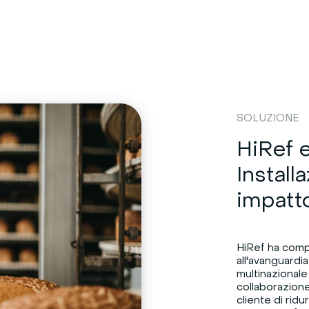
Оборудование
Реализованные проекты
SOLUZIONE
HiRef e
Install
impatt
HiRef ha compl
all'avanguardi
multinazionale
collaborazione
cliente di rid