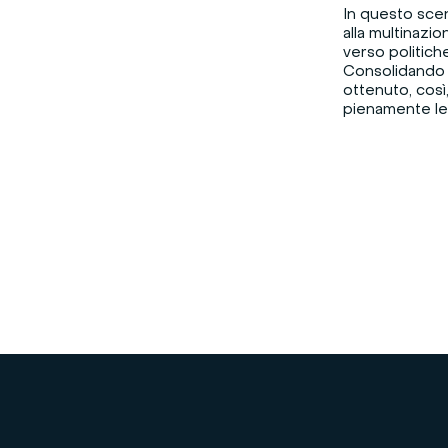
In questo scen
alla multinazi
verso politiche
Consolidando i
ottenuto, così
pienamente le