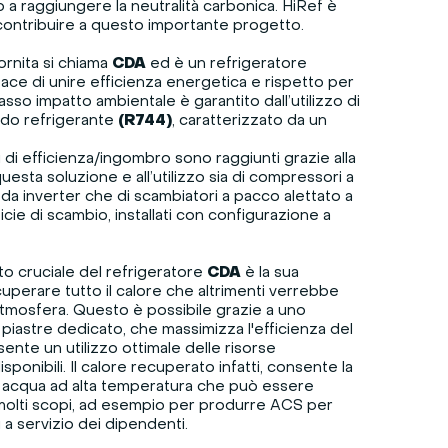
o a raggiungere la neutralità carbonica. HiRef è
contribuire a questo importante progetto.
ornita si chiama
CDA
ed è un refrigeratore
ace di unire efficienza energetica e rispetto per
basso impatto ambientale è garantito dall’utilizzo di
do refrigerante
(R744)
, caratterizzato da un
ti di efficienza/ingombro sono raggiunti grazie alla
uesta soluzione e all’utilizzo sia di compressori a
i da inverter che di scambiatori a pacco alettato a
icie di scambio, installati con configurazione a
to cruciale del refrigeratore
CDA
è la sua
cuperare tutto il calore che altrimenti verrebbe
atmosfera. Questo è possibile grazie a uno
piastre dedicato, che massimizza l'efficienza del
ente un utilizzo ottimale delle risorse
ponibili. Il calore recuperato infatti, consente la
 acqua ad alta temperatura che può essere
 molti scopi, ad esempio per produrre ACS per
a servizio dei dipendenti.