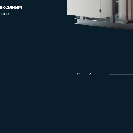
 водяным
ьных
01
/
04