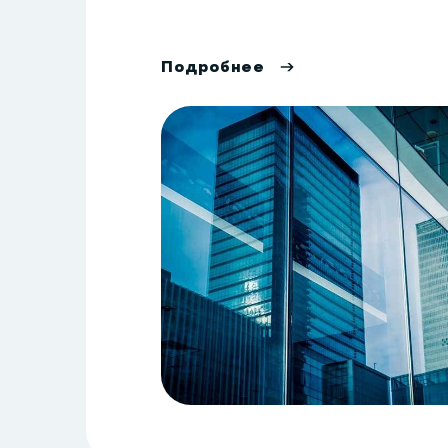
П
о
д
р
о
б
н
е
е