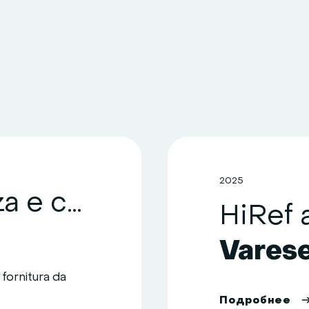
2025
HiRef: efficienza e continuità operativa per una struttura sanitaria nel territorio comense
Vares
fornitura da
П
о
д
р
о
б
н
е
е