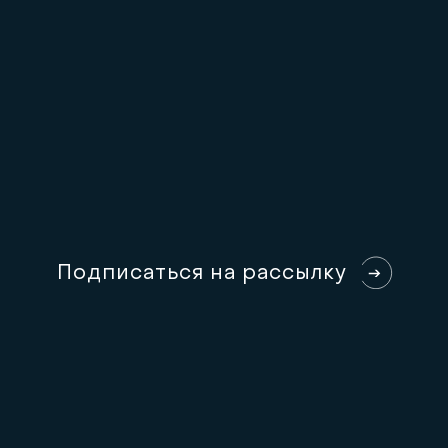
П
о
д
п
и
с
а
т
ь
с
я
н
а
р
а
с
с
ы
л
к
у