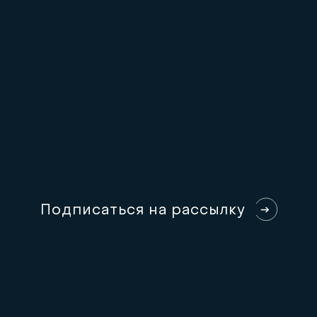
П
о
д
п
и
с
а
т
ь
с
я
н
а
р
а
с
с
ы
л
к
у