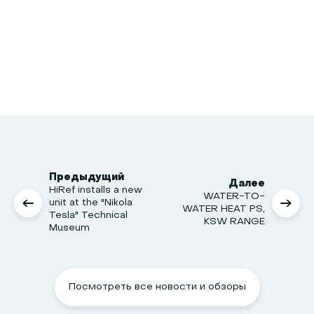
Предыдущий
Далее
HiRef installs a new
WATER-TO-
unit at the "Nikola
WATER HEAT PS,
Tesla" Technical
KSW RANGE
Museum
Посмотреть все новости и обзоры