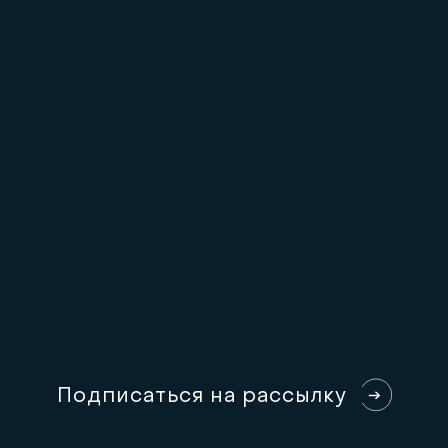
П
о
д
п
и
с
а
т
ь
с
я
н
а
р
а
с
с
ы
л
к
у